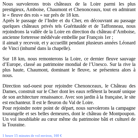
Nous survolerons trois châteaux de la Loire parmi les plus
prestigieux, Amboise, Chaumont et Chenonceaux, tout en admirant
le « fleuve des rois » sur près de 18 km.
Après le passage de l’Indre et du Cher, en découvrant au passage
quelques châteaux privés tels Guéritaulde et de Taffonneau, nous
rejoindrons la vallée de la Loire en direction du château d’Amboise,
ancienne forteresse médiévale embellie par François 1er ;
il aimait y recevoir, et y accueillit pendant plusieurs années Léonard
de Vinci (inhumé dans la chapelle).
Sur 18 km, nous remonterons la Loire, ce dernier fleuve sauvage
d’Europe, classé au patrimoine mondial de l’Unesco. Sur la rive la
plus haute, Chaumont, dominant le fleuve, se présentera alors à
nous.
Direction sud-ouest pour rejoindre Chenonceaux, le Château des
Dames, construit sur le Cher dont les eaux reflètent la beauté unique
de son architecture renaissance. Avec son jardin à la française, le site
est enchanteur. Il est le fleuron du Val de Loire.
Pour rejoindre notre point de départ, nous survolerons la campagne
tourangelle et ses belles demeures, dont le château de Montpoupon.
Un vol inoubliable au cœur même du patrimoine bâti et culturel de
la Touraine.
1 heure 15 minutes de vol environ, 160 €